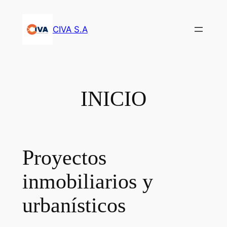
Saltar
al
CIVA S.A
contenido
INICIO
Proyectos
inmobiliarios y
urbanísticos