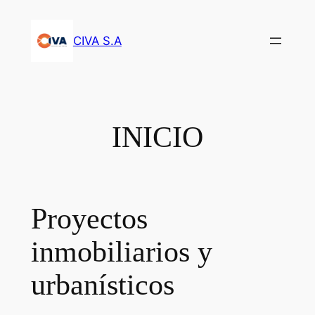
Saltar
al
CIVA S.A
contenido
INICIO
Proyectos
inmobiliarios y
urbanísticos