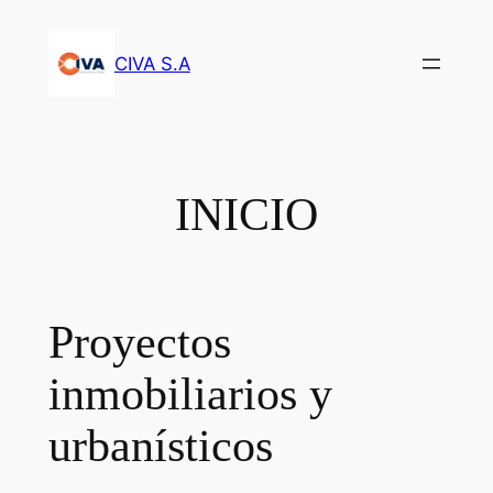
Saltar
al
CIVA S.A
contenido
INICIO
Proyectos
inmobiliarios y
urbanísticos