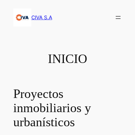
Saltar
al
CIVA S.A
contenido
INICIO
Proyectos
inmobiliarios y
urbanísticos