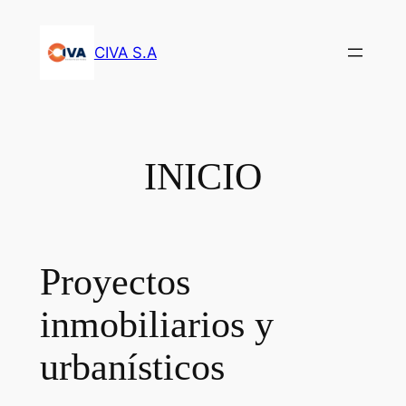
Saltar
al
CIVA S.A
contenido
INICIO
Proyectos
inmobiliarios y
urbanísticos