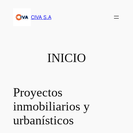
Saltar
al
CIVA S.A
contenido
INICIO
Proyectos
inmobiliarios y
urbanísticos